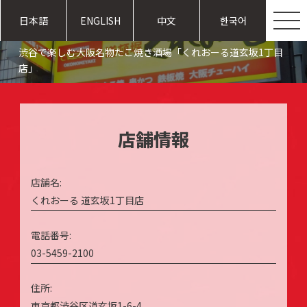
日本語
ENGLISH
中文
한국어
渋谷で楽しむ大阪名物たこ焼き酒場「くれおーる道玄坂1丁目
店」
店舗情報
店舗名:
くれおーる 道玄坂1丁目店
電話番号:
03-5459-2100
住所:
東京都渋谷区道玄坂1-6-4