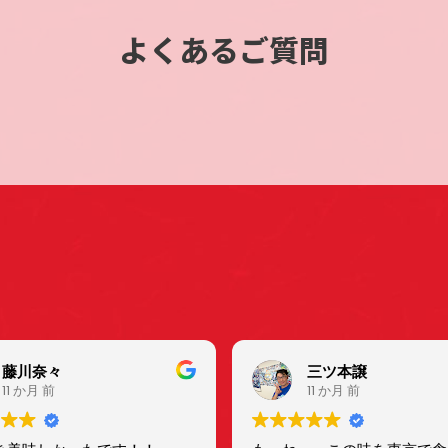
よくあるご質問
藤川奈々
三ツ本譲
11 か月 前
11 か月 前