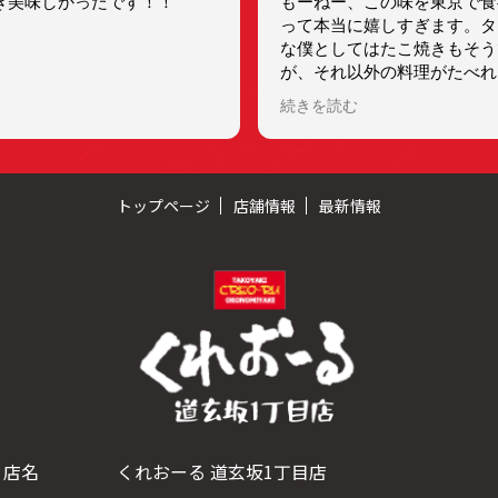
き美味しかったです！！
もーねー、この味を東京で食
って本当に嬉しすぎます。タ
な僕としてはたこ焼きもそう
が、それ以外の料理がたべれ
本当に嬉しくて、サラダから
続きを読む
ッチョから餃子まで最高すぎ
ぜひ一度は食べるべきand
ウトもあるから持ち帰りもで
います(^^)
トップページ
店舗情報
最新情報
店名
くれおーる 道玄坂1丁目店