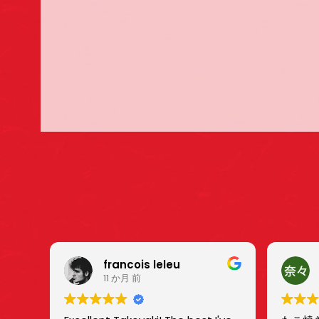
francois leleu
11 か月 前