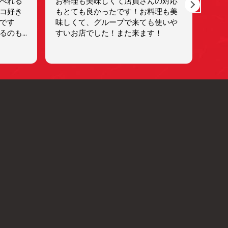
べれる
お料理も美味しくて店員さんの対応
가격
コ好き
もとても良かったです！お料理も美
도 
です
味しくて、グループで来ても使いや
잔 
るのも
すいお店でした！また来ます！
カルパ
ます。
テイクア
きちゃ