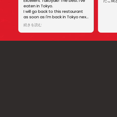
Excellent Takoyaki! The best I've
たこ焼
eaten in Tokyo.
I will go back to this restaurant
as soon as I'm back in Tokyo next
year!
続きを読む